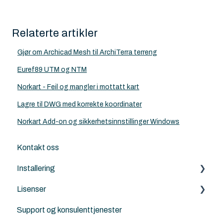
Relaterte artikler
Gjør om Archicad Mesh til ArchiTerra terreng
Euref89 UTM og NTM
Norkart - Feil og mangler i mottatt kart
Lagre til DWG med korrekte koordinater
Norkart Add-on og sikkerhetsinnstillinger Windows
Kontakt oss
Installering
Lisenser
Archicad
Support og konsulenttjenester
Nordic Tools
Archicad