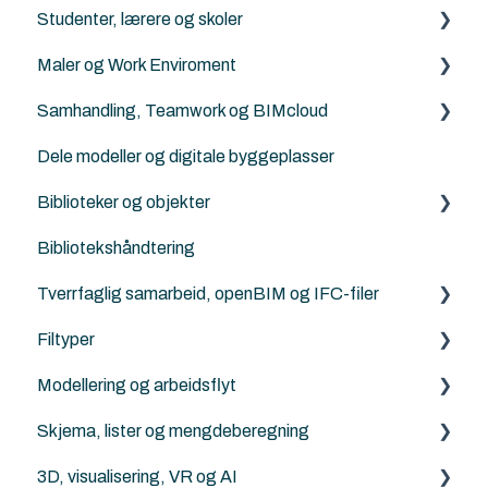
Studenter, lærere og skoler
ArchiFrame
Archicad Cloud licenser
Maler og Work Enviroment
Solibri
ArchiFrame
Archicad BIM norsktilpasset for studenter, lærere
og skoler
Samhandling, Teamwork og BIMcloud
Architerra
Maler
Norske kurs for studenter og lærere
Dele modeller og digitale byggeplasser
Goodies for Archicad
Attributter
Generelt
Landskapsarkitekter, kart og terrengbehandling
Biblioteker og objekter
Land4
Work Enviroment
Feilsøking
Ingeniører og konstruktører
Bibliotekshåndtering
Norkart
Migrerering mellom versjoner
Rutiner
Egendefinerte objekter
Modellsjekking og kvalitetskontroll
Tverrfaglig samarbeid, openBIM og IFC-filer
Andre samhandlingsløsninger
Norske tilleggs objekt-bibiloteker
Visualisering, rendering og AI
Filtyper
Archicad standard biblioteker
IFC generelt
LCA, miljø og energi
Modellering og arbeidsflyt
Archicad
PDF
Parametrisk design og scripting
Skjema, lister og mengdeberegning
Revit
DXF/DWG File (.dxf, .dwg)
Archicad
3D, visualisering, VR og AI
Solibri
Punktsky
ArchiFrame
Archicad