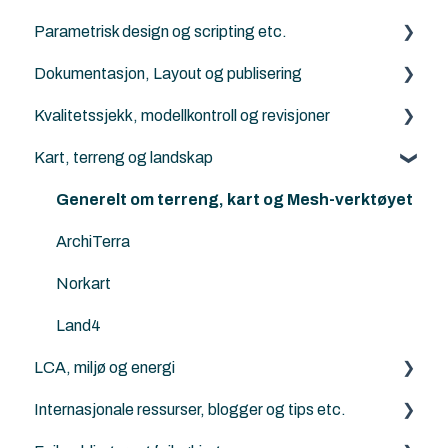
Parametrisk design og scripting etc.
IFC Viewers/Verktøy
FBX (.fbx)
Solibri
Archicad
Dokumentasjon, Layout og publisering
Archicad filtyper (.pln, .pla, .tpl and .mod etc.)
Twinmotion
Python for Archicad
Kvalitetssjekk, modellkontroll og revisjoner
KOF
AI Visualizer
PARAM-O for Archicad
Archicad
Kart, terreng og landskap
Rhino - Grasshopper
Solibri
Archicad
Generelt om terreng, kart og Mesh-verktøyet
ArchiTerra
Norkart
Land4
LCA, miljø og energi
Internasjonale ressurser, blogger og tips etc.
Energievaluering