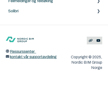
Feilmeldinger og feilsøking
DesignLCA
Graphisoft
Solibri
Archicad
Solibri
Feilmeldinger
ArchiTerra
MacOS og Windows
ArchiFrame
Ressurssenter
kontakt vår supportavdeling
Copyright © 2025,
Nordic BIM Group
Norge