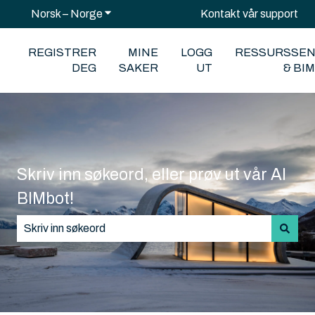
Norsk – Norge
Vis undermeny for oversettelser
Kontakt vår support
REGISTRER
MINE
LOGG
RESSURSSE
DEG
SAKER
UT
& BI
Skriv inn søkeord, eller prøv ut vår AI
BIMbot!
Det finnes ingen forslag fordi søkefeltet er tomt.