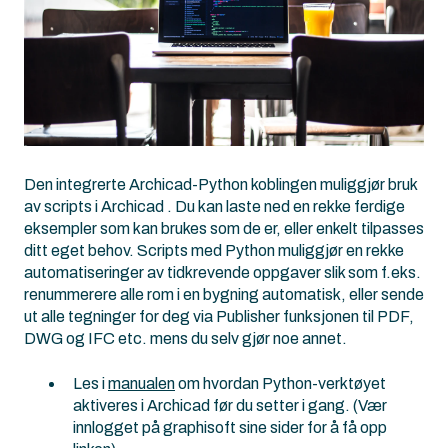
Den integrerte Archicad-Python koblingen muliggjør bruk
av scripts i Archicad . Du kan laste ned en rekke ferdige
eksempler som kan brukes som de er, eller enkelt tilpasses
ditt eget behov. Scripts med Python muliggjør en rekke
automatiseringer av tidkrevende oppgaver slik som f.eks.
renummerere alle rom i en bygning automatisk, eller sende
ut alle tegninger for deg via Publisher funksjonen til PDF,
DWG og IFC etc. mens du selv gjør noe annet.
Les i
manualen
om hvordan Python-verktøyet
aktiveres i Archicad før du setter i gang. (Vær
innlogget på graphisoft sine sider for å få opp