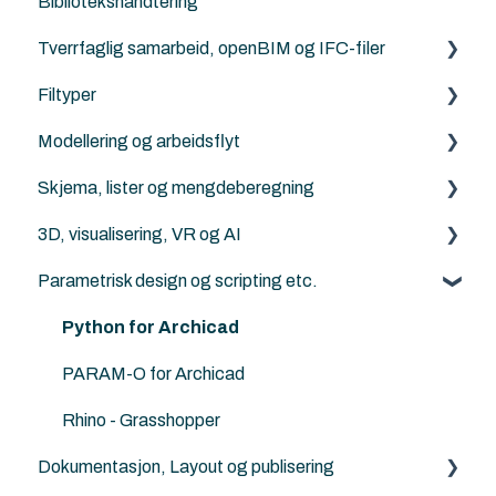
Bibliotekshåndtering
Norkart
Migrerering mellom versjoner
Rutiner
Egendefinerte objekter
Modellsjekking og kvalitetskontroll
Tverrfaglig samarbeid, openBIM og IFC-filer
Andre samhandlingsløsninger
Norske tilleggs objekt-bibiloteker
Visualisering, rendering og AI
Filtyper
Archicad standard biblioteker
IFC generelt
LCA, miljø og energi
Modellering og arbeidsflyt
Archicad
PDF
Parametrisk design og scripting
Skjema, lister og mengdeberegning
Revit
DXF/DWG File (.dxf, .dwg)
Archicad
3D, visualisering, VR og AI
Solibri
Punktsky
ArchiFrame
Archicad
Parametrisk design og scripting etc.
IFC Viewers/Verktøy
FBX (.fbx)
Solibri
Archicad
Archicad filtyper (.pln, .pla, .tpl and .mod etc.)
Twinmotion
Python for Archicad
KOF
AI Visualizer
PARAM-O for Archicad
Rhino - Grasshopper
Dokumentasjon, Layout og publisering