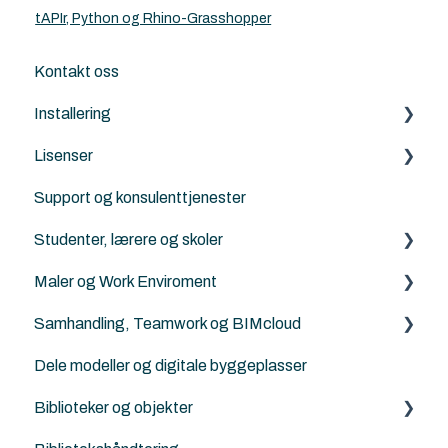
tAPIr, Python og Rhino-Grasshopper
Kontakt oss
Installering
Lisenser
Archicad
Support og konsulenttjenester
Nordic Tools
Archicad
Studenter, lærere og skoler
ArchiFrame
Archicad Cloud licenser
Maler og Work Enviroment
Solibri
ArchiFrame
Archicad BIM norsktilpasset for studenter, lærere
og skoler
Samhandling, Teamwork og BIMcloud
Architerra
Maler
Norske kurs for studenter og lærere
Dele modeller og digitale byggeplasser
Goodies for Archicad
Attributter
Generelt
Landskapsarkitekter, kart og terrengbehandling
Biblioteker og objekter
Land4
Work Enviroment
Feilsøking
Ingeniører og konstruktører