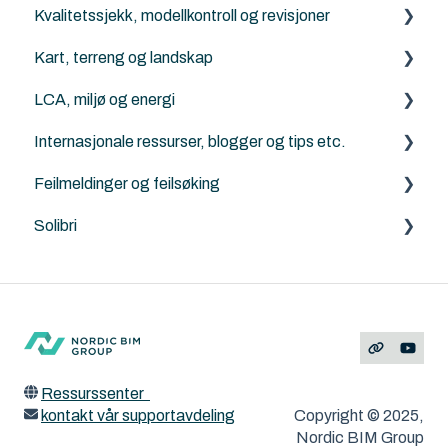
Kvalitetssjekk, modellkontroll og revisjoner
Archicad
Kart, terreng og landskap
Solibri
LCA, miljø og energi
Archicad
Generelt om terreng, kart og Mesh-verktøyet
Internasjonale ressurser, blogger og tips etc.
ArchiTerra
Energievaluering
Feilmeldinger og feilsøking
Norkart
DesignLCA
Graphisoft
Solibri
Land4
Archicad
Solibri
Feilmeldinger
ArchiTerra
MacOS og Windows
ArchiFrame
Ressurssenter
kontakt vår supportavdeling
Copyright © 2025,
Nordic BIM Group