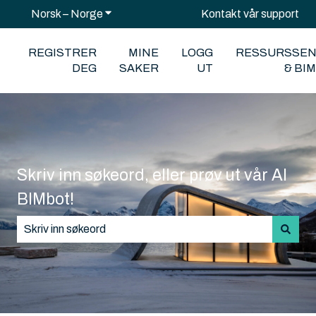
Norsk – Norge
Vis undermeny for oversettelser
Kontakt vår support
REGISTRER
MINE
LOGG
RESSURSSE
DEG
SAKER
UT
& BI
Skriv inn søkeord, eller prøv ut vår AI
BIMbot!
Det finnes ingen forslag fordi søkefeltet er tomt.