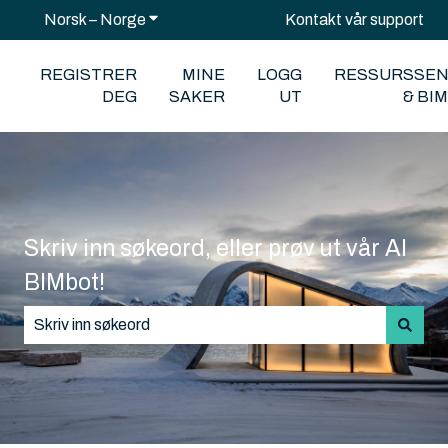
Norsk – Norge
Vis undermeny for oversettelser
Kontakt vår support
REGISTRER
MINE
LOGG
RESSURSSE
DEG
SAKER
UT
& BI
Skriv inn søkeord, eller prøv ut vår AI
BIMbot!
Det finnes ingen forslag fordi søkefeltet er tomt.