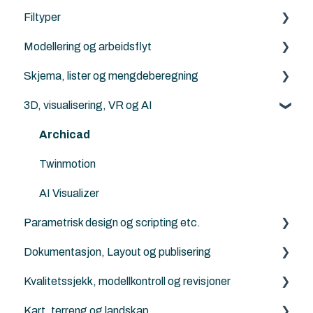
Visualisering, rendering og AI
Filtyper
Archicad standard biblioteker
IFC generelt
LCA, miljø og energi
Modellering og arbeidsflyt
Archicad
PDF
Parametrisk design og scripting
Skjema, lister og mengdeberegning
Revit
DXF/DWG File (.dxf, .dwg)
Archicad
3D, visualisering, VR og AI
Solibri
Punktsky
ArchiFrame
Archicad
IFC Viewers/Verktøy
FBX (.fbx)
Solibri
Archicad
Archicad filtyper (.pln, .pla, .tpl and .mod etc.)
Twinmotion
KOF
AI Visualizer
Parametrisk design og scripting etc.
Dokumentasjon, Layout og publisering
Python for Archicad
Kvalitetssjekk, modellkontroll og revisjoner
PARAM-O for Archicad
Archicad
Kart, terreng og landskap
Rhino - Grasshopper
Solibri