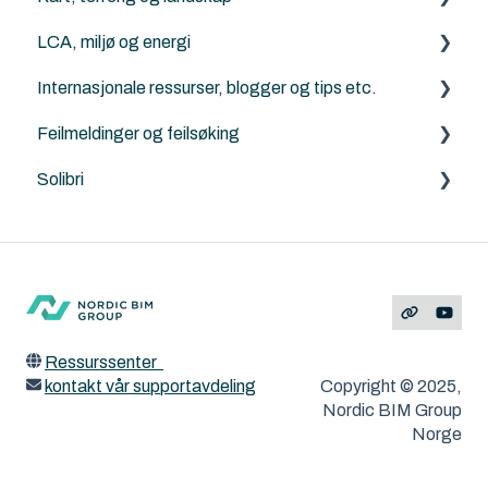
LCA, miljø og energi
Archicad
Generelt om terreng, kart og Mesh-verktøyet
Internasjonale ressurser, blogger og tips etc.
ArchiTerra
Energievaluering
Feilmeldinger og feilsøking
Norkart
DesignLCA
Graphisoft
Solibri
Land4
Archicad
Solibri
Feilmeldinger
ArchiTerra
MacOS og Windows
ArchiFrame
Ressurssenter
kontakt vår supportavdeling
Copyright © 2025,
Nordic BIM Group
Norge