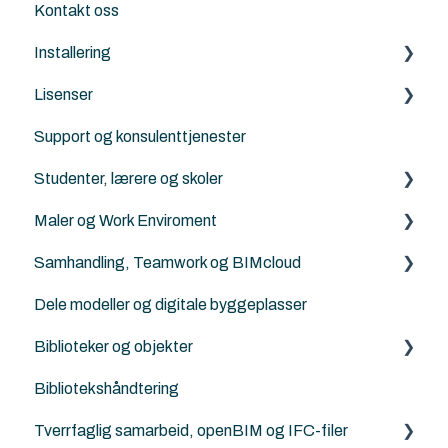
Kontakt oss
Installering
Lisenser
Archicad
Support og konsulenttjenester
Nordic Tools
Archicad
Studenter, lærere og skoler
ArchiFrame
Archicad Cloud licenser
Maler og Work Enviroment
Solibri
ArchiFrame
Archicad BIM norsktilpasset for studenter, lærere
og skoler
Samhandling, Teamwork og BIMcloud
Architerra
Maler
Norske kurs for studenter og lærere
Dele modeller og digitale byggeplasser
Goodies for Archicad
Attributter
Generelt
Landskapsarkitekter, kart og terrengbehandling
Biblioteker og objekter
Land4
Work Enviroment
Feilsøking
Ingeniører og konstruktører
Bibliotekshåndtering
Norkart
Migrerering mellom versjoner
Rutiner
Egendefinerte objekter
Modellsjekking og kvalitetskontroll
Tverrfaglig samarbeid, openBIM og IFC-filer
Andre samhandlingsløsninger
Norske tilleggs objekt-bibiloteker