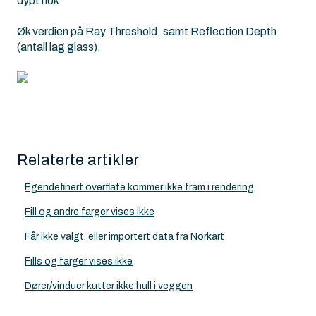
dypt nok.
Øk verdien på Ray Threshold, samt Reflection Depth
(antall lag glass).
Relaterte artikler
Egendefinert overflate kommer ikke fram i rendering
Fill og andre farger vises ikke
Får ikke valgt, eller importert data fra Norkart
Fills og farger vises ikke
Dører/vinduer kutter ikke hull i veggen