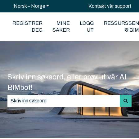
Norsk – Norge
Vis undermeny for oversettelser
Kontakt vår support
REGISTRER
MINE
LOGG
RESSURSSE
DEG
SAKER
UT
& BI
Skriv inn søkeord, eller prøv ut vår AI
BIMbot!
Det finnes ingen forslag fordi søkefeltet er tomt.