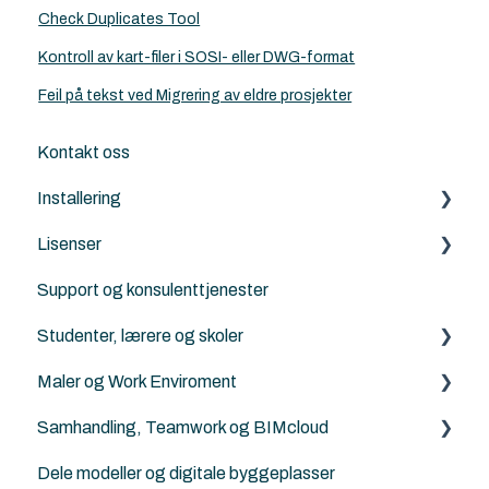
Check Duplicates Tool
Kontroll av kart-filer i SOSI- eller DWG-format
Feil på tekst ved Migrering av eldre prosjekter
Kontakt oss
Installering
Lisenser
Archicad
Support og konsulenttjenester
Nordic Tools
Archicad
Studenter, lærere og skoler
ArchiFrame
Archicad Cloud licenser
Maler og Work Enviroment
Solibri
ArchiFrame
Archicad BIM norsktilpasset for studenter, lærere
og skoler
Samhandling, Teamwork og BIMcloud
Architerra
Maler
Norske kurs for studenter og lærere
Dele modeller og digitale byggeplasser
Goodies for Archicad
Attributter
Generelt