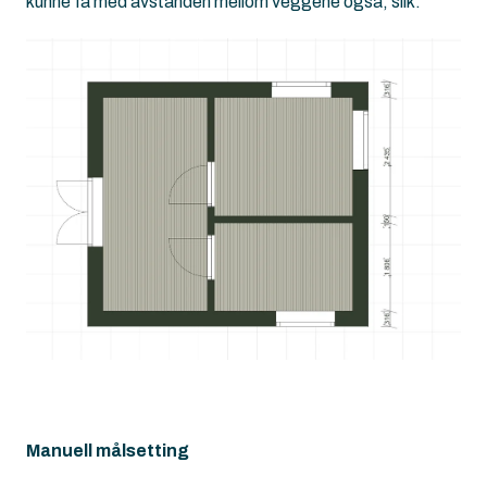
kunne få med avstanden mellom veggene også, slik:
Manuell målsetting