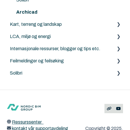
Archicad
Kart, terreng og landskap
LCA, miljø og energi
Generelt om terreng, kart og Mesh-verktøyet
Internasjonale ressurser, blogger og tips etc.
ArchiTerra
Energievaluering
Feilmeldinger og feilsøking
Norkart
DesignLCA
Graphisoft
Solibri
Land4
Archicad
Solibri
Feilmeldinger
ArchiTerra
MacOS og Windows
ArchiFrame
Ressurssenter
kontakt vår supportavdeling
Copyright © 2025,