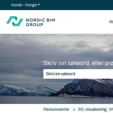
Norsk – Norge
Vis undermeny for oversettelser
R
Skriv inn søkeord, eller pr
Det finnes ingen forslag fordi søkef
Ressurssenter
3D, visualisering, V