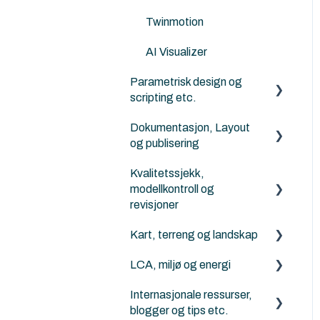
KOF
Twinmotion
AI Visualizer
Parametrisk design og
scripting etc.
Dokumentasjon, Layout
Python for Archicad
og publisering
PARAM-O for Archicad
Kvalitetssjekk,
Archicad
Rhino - Grasshopper
modellkontroll og
revisjoner
Kart, terreng og landskap
Solibri
LCA, miljø og energi
Archicad
Generelt om terreng, kart
og Mesh-verktøyet
Internasjonale ressurser,
Energievaluering
blogger og tips etc.
ArchiTerra