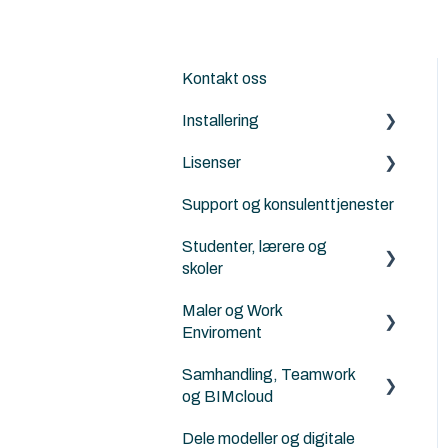
Kontakt oss
Installering
Lisenser
Archicad
Support og konsulenttjenester
Nordic Tools
Archicad
Studenter, lærere og
ArchiFrame
Archicad Cloud licenser
skoler
Solibri
ArchiFrame
Maler og Work
Archicad BIM
Architerra
Enviroment
norsktilpasset for
studenter, lærere og skoler
Goodies for Archicad
Samhandling, Teamwork
Maler
og BIMcloud
Norske kurs for studenter
Land4
Attributter
og lærere
Dele modeller og digitale
Generelt