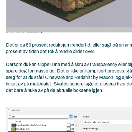
Det er ca 80 prosent reduksjon i rendertid, eller sagt på en an
prosent av tiden det tok å rendre bildet over.
Dersom du kan slippe unna med å skru av transparency eller alp
spare deg for masse tid. Det er ikke en komplisert prosess, gå 
sørg for at du står i Cineware and Redshift by Maxon, og sjekk 
huket av på materialet. Skal du senere lage et closeup hvor det
det bare å huke av på de aktuelle boksene igjen.