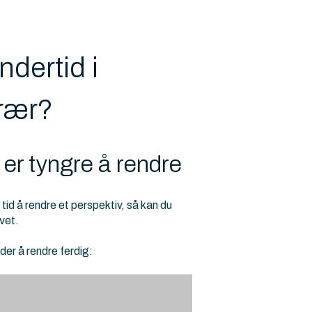
dertid i
rær?
 er tyngre å rendre
tid å rendre et perspektiv, så kan du
vet.
nder å rendre ferdig: