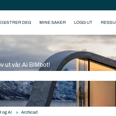
EGISTRER DEG
MINE SAKER
LOGG UT
RESSU
øv ut vår AI BIMbot!
eltet er tomt.
R og AI
Archicad