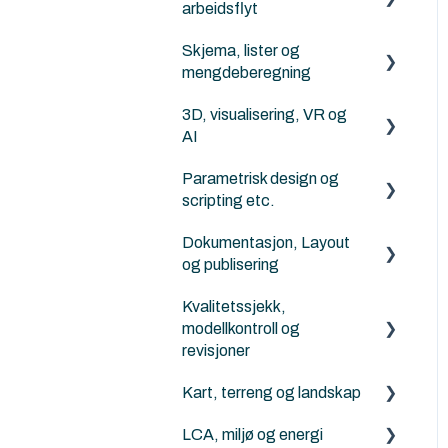
arbeidsflyt
Revit
DXF/DWG File (.dxf, .dwg)
Skjema, lister og
Archicad
Solibri
Punktsky
mengdeberegning
ArchiFrame
IFC Viewers/Verktøy
FBX (.fbx)
3D, visualisering, VR og
Archicad
AI
Archicad filtyper (.pln, .pla,
Solibri
.tpl and .mod etc.)
Parametrisk design og
Archicad
scripting etc.
KOF
Twinmotion
Dokumentasjon, Layout
Python for Archicad
AI Visualizer
og publisering
PARAM-O for Archicad
Kvalitetssjekk,
Archicad
Rhino - Grasshopper
modellkontroll og
revisjoner
Kart, terreng og landskap
Solibri
LCA, miljø og energi
Archicad
Generelt om terreng, kart