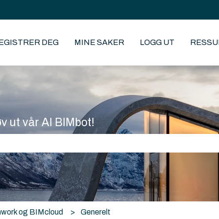
EGISTRER DEG
MINE SAKER
LOGG UT
RESSU
øv ut vår AI BIMbot!
eltet er tomt.
work og BIMcloud
Generelt