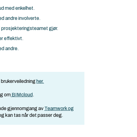
oud med enkelhet.
ed andre involverte.
 prosjekteringsteamet gjør.
 effektivt.
ed andre.
 brukerveiledning
her.
ing om
BIMcloud
.
gende gjennomgang av
Teamwork og
 og kan tas når det passer deg.