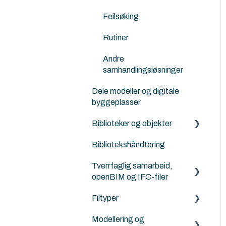
Norkart
Work Enviroment
Landskapsarkitekter, kart
Feilsøking
og terrengbehandling
Migrerering mellom
versjoner
Rutiner
Ingeniører og konstruktører
Andre
Modellsjekking og
samhandlingsløsninger
kvalitetskontroll
Dele modeller og digitale
Visualisering, rendering og
byggeplasser
AI
Biblioteker og objekter
LCA, miljø og energi
Bibliotekshåndtering
Egendefinerte objekter
Parametrisk design og
scripting
Tverrfaglig samarbeid,
Norske tilleggs objekt-
openBIM og IFC-filer
bibiloteker
Filtyper
Archicad standard
IFC generelt
biblioteker
Modellering og
Archicad
PDF