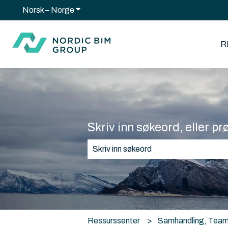
Norsk – Norge
Vis undermeny for oversettelser
R
Skriv inn søkeord, eller pr
Det finnes ingen forslag fordi søkef
Ressurssenter
Samhandling, Team