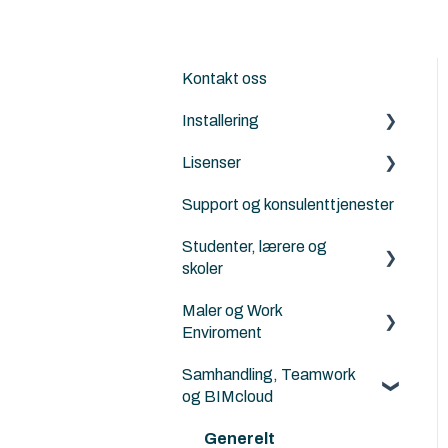
Kontakt oss
Installering
Lisenser
Archicad
Support og konsulenttjenester
Nordic Tools
Archicad
Studenter, lærere og
ArchiFrame
Archicad Cloud licenser
skoler
Solibri
ArchiFrame
Maler og Work
Archicad BIM
Architerra
Enviroment
norsktilpasset for
studenter, lærere og skoler
Goodies for Archicad
Samhandling, Teamwork
Maler
og BIMcloud
Norske kurs for studenter
Land4
Attributter
og lærere
Generelt