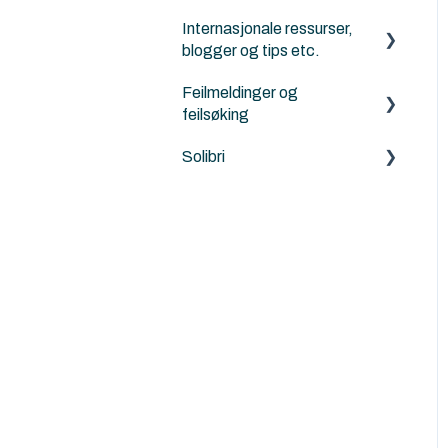
og Mesh-verktøyet
Internasjonale ressurser,
Energievaluering
blogger og tips etc.
ArchiTerra
DesignLCA
Feilmeldinger og
Norkart
Graphisoft
feilsøking
Land4
Solibri
Archicad
Solibri
Feilmeldinger
ArchiTerra
MacOS og Windows
ArchiFrame