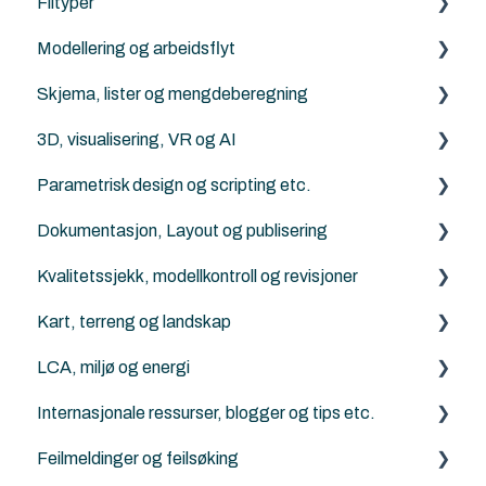
Filtyper
Modellering og arbeidsflyt
PDF
Skjema, lister og mengdeberegning
DXF/DWG File (.dxf, .dwg)
Archicad
3D, visualisering, VR og AI
Punktsky
ArchiFrame
Archicad
Parametrisk design og scripting etc.
FBX (.fbx)
Solibri
Archicad
Dokumentasjon, Layout og publisering
Archicad filtyper (.pln, .pla, .tpl and .mod etc.)
Twinmotion
Python for Archicad
Kvalitetssjekk, modellkontroll og revisjoner
KOF
AI Visualizer
PARAM-O for Archicad
Archicad
Kart, terreng og landskap
Rhino - Grasshopper
Solibri
LCA, miljø og energi
Archicad
Generelt om terreng, kart og Mesh-verktøyet
Internasjonale ressurser, blogger og tips etc.
ArchiTerra
Energievaluering
Feilmeldinger og feilsøking
Norkart
DesignLCA
Graphisoft