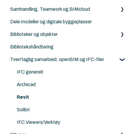
og skoler
Samhandling, Teamwork og BIMcloud
Architerra
Maler
Norske kurs for studenter og lærere
Dele modeller og digitale byggeplasser
Goodies for Archicad
Attributter
Generelt
Landskapsarkitekter, kart og terrengbehandling
Biblioteker og objekter
Land4
Work Enviroment
Feilsøking
Ingeniører og konstruktører
Bibliotekshåndtering
Norkart
Migrerering mellom versjoner
Rutiner
Egendefinerte objekter
Modellsjekking og kvalitetskontroll
Tverrfaglig samarbeid, openBIM og IFC-filer
Andre samhandlingsløsninger
Norske tilleggs objekt-bibiloteker
Visualisering, rendering og AI
Archicad standard biblioteker
IFC generelt
LCA, miljø og energi
Archicad
Parametrisk design og scripting
Revit
Solibri
IFC Viewers/Verktøy