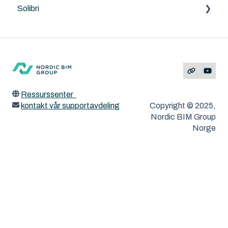
Solibri
Land4
Archicad
Solibri
Feilmeldinger
ArchiTerra
MacOS og Windows
ArchiFrame
Ressurssenter
kontakt vår supportavdeling
Copyright © 2025,
Nordic BIM Group
Norge