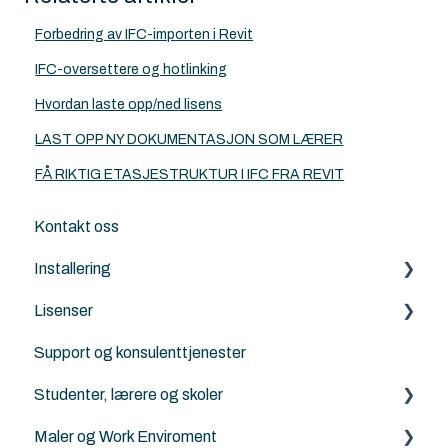
Forbedring av IFC-importen i Revit
IFC-oversettere og hotlinking
Hvordan laste opp/ned lisens
LAST OPP NY DOKUMENTASJON SOM LÆRER
FÅ RIKTIG ETASJESTRUKTUR I IFC FRA REVIT
Kontakt oss
Installering
Lisenser
Archicad
Support og konsulenttjenester
Nordic Tools
Archicad
Studenter, lærere og skoler
ArchiFrame
Archicad Cloud licenser
Maler og Work Enviroment
Solibri
ArchiFrame
Archicad BIM norsktilpasset for studenter, lærere