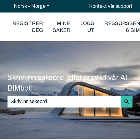
Norsk – Norge
Vis undermeny for oversettelser
Kontakt vår support
REGISTRER
MINE
LOGG
RESSURSSE
DEG
SAKER
UT
& BI
Skriv inn søkeord, eller prøv ut vår AI
BIMbot!
Det finnes ingen forslag fordi søkefeltet er tomt.