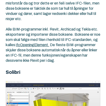
misforstår da og tror dette er en feil i selve IFC-filen, men
disse boksene er faktisk de som tar hull til åpninger for
vinduer og dører, samt lager nedsenk i dekker eller hull til
nisjer etc.
Alle BIM-programmer inkl. Revit, Archicad og Tekla etc.
eksporterer og importerer disse boksene. Boksene er noe
som skal følge med filen i henhold til IFC-standarden, og
kalles
ifcOpeningElement.
De fleste BIM-programmer
skjuler disse boksene automatisk når du åpner eller linker
en IFC-fil, men denne funksjonen/egenskapen har
dessverre ikke Revit per i dag.
Solibri