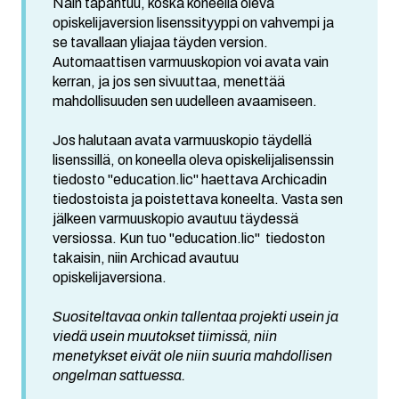
Näin tapahtuu, koska koneella oleva
opiskelijaversion lisenssityyppi on vahvempi ja
se tavallaan yliajaa täyden version.
Automaattisen varmuuskopion voi avata vain
kerran, ja jos sen sivuuttaa, menettää
mahdollisuuden sen uudelleen avaamiseen.
Jos halutaan avata varmuuskopio täydellä
lisenssillä, on koneella oleva opiskelijalisenssin
tiedosto "education.lic" haettava Archicadin
tiedostoista ja poistettava koneelta. Vasta sen
jälkeen varmuuskopio avautuu täydessä
versiossa. Kun tuo "education.lic" tiedoston
takaisin, niin Archicad avautuu
opiskelijaversiona.
Suositeltavaa onkin tallentaa projekti usein ja
viedä usein muutokset tiimissä, niin
menetykset eivät ole niin suuria mahdollisen
ongelman sattuessa.