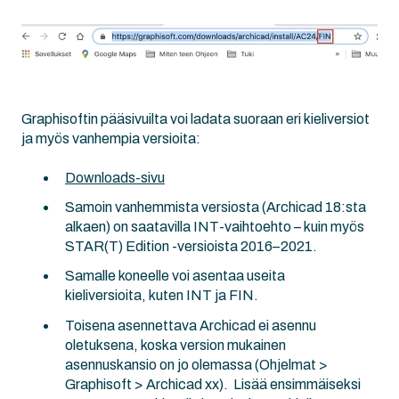
Graphisoftin pääsivuilta voi ladata suoraan eri kieliversiot
ja myös vanhempia versioita:
Downloads-sivu
Samoin vanhemmista versiosta (Archicad 18:sta
alkaen) on saatavilla INT-vaihtoehto – kuin myös
STAR(T) Edition -versioista 2016–2021.
Samalle koneelle voi asentaa useita
kieliversioita, kuten INT ja FIN.
Toisena asennettava Archicad ei asennu
oletuksena, koska version mukainen
asennuskansio on jo olemassa (Ohjelmat >
Graphisoft > Archicad xx).
Lisää ensimmäiseksi