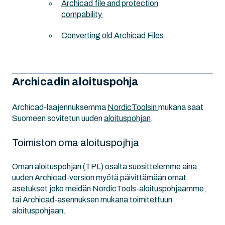
Archicad file and protection
compability
Converting old Archicad Files
Archicadin aloituspohja
Archicad-laajennuksemma
NordicToolsin
mukana saat
Suomeen sovitetun uuden
aloituspohjan
.
Toimiston oma aloituspojhja
Oman aloituspohjan (TPL) osalta suosittelemme aina
uuden Archicad-version myötä päivittämään omat
asetukset joko meidän NordicTools-aloituspohjaamme,
tai Archicad-asennuksen mukana toimitettuun
aloituspohjaan.