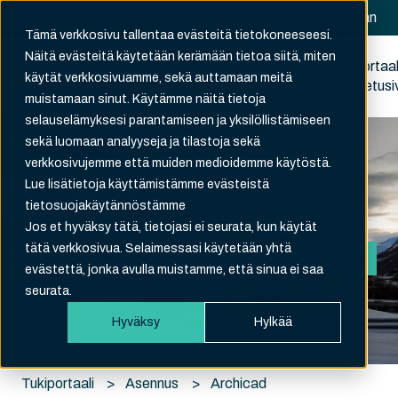
Suomi
Näytä käännöksien alavalikko
Lähetä tukipyyntö
Kirjaudu sisään
Tämä verkkosivu tallentaa evästeitä tietokoneeseesi.
Näitä evästeitä käytetään kerämään tietoa siitä, miten
Rekisteröidy
Tukipyyntöni
Kirjaudu
Tukiportaal
käytät verkkosivuamme, sekä auttamaan meitä
ulos
etusi
muistamaan sinut. Käytämme näitä tietoja
selauselämyksesi parantamiseen ja yksilöllistämiseen
sekä luomaan analyyseja ja tilastoja sekä
verkkosivujemme että muiden medioidemme käytöstä.
Lue lisätietoja käyttämistämme evästeistä
tietosuojakäytännöstämme
Hei. Kuinka voimme auttaa?
Jos et hyväksy tätä, tietojasi ei seurata, kun käytät
tätä verkkosivua. Selaimessasi käytetään yhtä
evästettä, jonka avulla muistamme, että sinua ei saa
Ehdotuksia ei ole, koska hakukenttä on tyhjä.
seurata.
Hyväksy
Hylkää
Tukiportaali
Asennus
Archicad