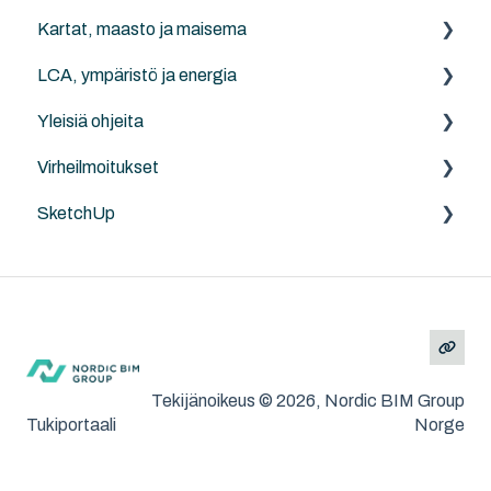
Kartat, maasto ja maisema
4 Rakenteellinen järjestelmä -koodisto
Rhino - Grasshopper
Archicad
LCA, ympäristö ja energia
5 Lupamallin esimerkkiprojektit
LAND4
Yleisiä ohjeita
Projektin koordinaatit
Anavitor LCA
Virheilmoitukset
Ohjeita
SketchUp
Archicad
MacOS ja Windows
Yleistä
SketchUp
Tekijänoikeus © 2026, Nordic BIM Group
Tukiportaali
Norge